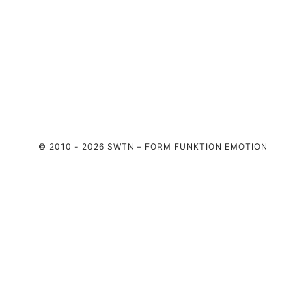
© 2010 - 2026 SWTN – FORM FUNKTION EMOTION
COSTIFY
PLANBUILDPRO
TWOTT
PROFIL
INSTAGRAM
KONTAKT
BLOG