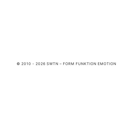
© 2010 - 2026 SWTN – FORM FUNKTION EMOTION
COSTIFY
PLANBUILDPRO
TWOTT
PROFIL
INSTAGRAM
KONTAKT
BLOG