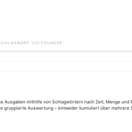
 SCHLAGWORT ‘
CO-FOUNDER
’
te Ausgaben mithilfe von Schlagwörtern nach Zeit, Menge und Pr
ne gruppierte Auswertung – entweder kumuliert über mehrere 