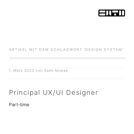
ARTIKEL MIT DEM SCHLAGWORT ‘
DESIGN SYSTEM
’
1. März 2023
von
Sami Nowak
Principal UX/UI Designer
Part-time