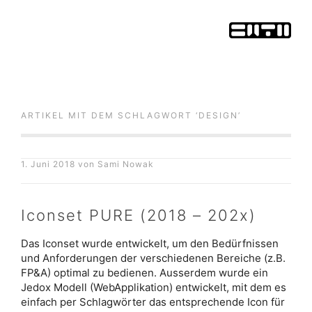
ARTIKEL MIT DEM SCHLAGWORT ‘
DESIGN
’
1. Juni 2018
von
Sami Nowak
Iconset PURE (2018 – 202x)
Das Iconset wurde entwickelt, um den Bedürfnissen
und Anforderungen der verschiedenen Bereiche (z.B.
FP&A) optimal zu bedienen. Ausserdem wurde ein
Jedox Modell (WebApplikation) entwickelt, mit dem es
einfach per Schlagwörter das entsprechende Icon für